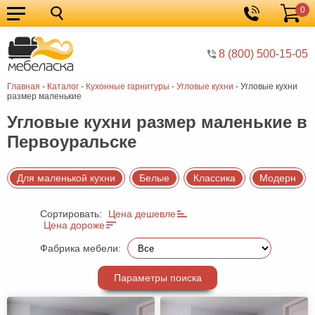
0
Кухонные
Корзина
гарнитуры
Мебель
8 (800) 500-15-05
для
Мебель
Главная
-
Каталог
-
Кухонные гарнитуры
-
Угловые кухни
-
Угловые кухни
кухни
для
Кровати
размер маленькие
спальни
Шкафы
Угловые кухни размер маленькие в
Первоуральске
Диваны
Мягкая
Для маленькой кухни
Белые
Классика
Модерн
мебель
Детская
Сортировать:
Цена дешевле
мебель
Мебель
Цена дороже
в
Мебель
Фабрика мебели:
гостиную
для
Столы
Параметры поиска
прихожей
Комоды