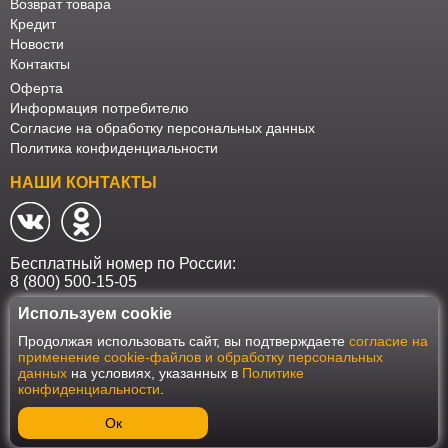
Возврат товара
Кредит
Новости
Контакты
Оферта
Информация потребителю
Согласие на обработку персональных данных
Политика конфиденциальности
НАШИ КОНТАКТЫ
Бесплатный номер по России:
8 (800) 500-15-05
Используем cookie
Наш интернет-магазин работает в соответствии с требованиями
Продолжая использовать сайт, вы подтверждаете
согласие на
Федерального закона от 27 июля 2006 года №152-ФЗ "О персональных
применение cookie-файлов и обработку персональных
данных". Оформить заказ на сайте Мебеласка возможно только при
данных
на условиях, указанных в
Политике
наличии согласия на обработку Ваших персональных данных. Для
конфиденциальности
.
улучшения работы сайта и его взаимодействия с пользователями мы
используем файлы cookie. Продолжая пользоваться сайтом, вы
соглашаетесь с использованием cookie.
Ок