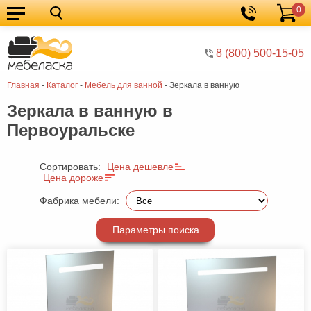
0
Кухонные
Корзина
гарнитуры
Мебель
8 (800) 500-15-05
для
Мебель
Главная
-
Каталог
-
Мебель для ванной
-
Зеркала в ванную
кухни
для
Кровати
Зеркала в ванную в
спальни
Шкафы
Первоуральске
Диваны
Мягкая
Сортировать:
Цена дешевле
Цена дороже
мебель
Детская
Фабрика мебели:
мебель
Мебель
Параметры поиска
в
Мебель
гостиную
для
Столы
прихожей
Комоды