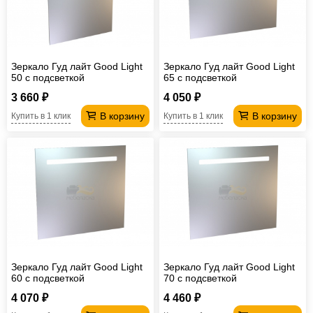
Офисная
мебель
Столы
под
Мебель
Зеркало Гуд лайт Good Light
Зеркало Гуд лайт Good Light
компьютер
для
Мебель
50 с подсветкой
65 с подсветкой
3 660 ₽
4 050 ₽
ванной
трансформер
Матрасы
В корзину
В корзину
Купить в 1 клик
Купить в 1 клик
Кресла-
мешки
Мебель
из
Садовая
ротанга
мебель
Косметологическое
оборудование
Зеркало Гуд лайт Good Light
Зеркало Гуд лайт Good Light
60 с подсветкой
70 с подсветкой
4 070 ₽
4 460 ₽