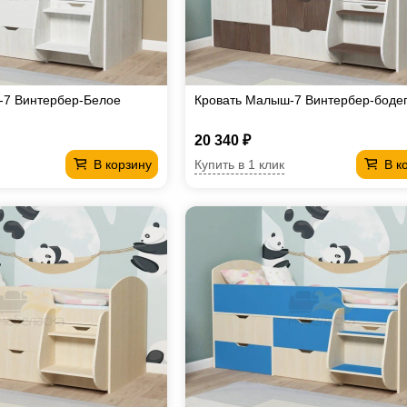
-7 Винтербер-Белое
Кровать Малыш-7 Винтербер-боде
20 340 ₽
Купить в 1 клик
В корзину
В к