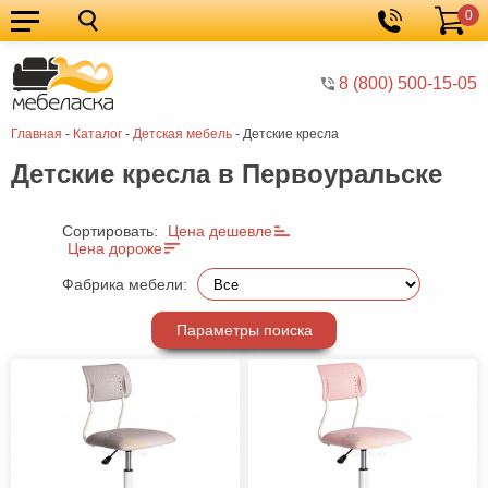
0
Кухонные
Корзина
гарнитуры
Мебель
8 (800) 500-15-05
для
Мебель
Главная
-
Каталог
-
Детская мебель
-
Детские кресла
кухни
для
Кровати
Детские кресла в Первоуральске
спальни
Шкафы
Диваны
Сортировать:
Цена дешевле
Цена дороже
Мягкая
Фабрика мебели:
мебель
Детская
Параметры поиска
мебель
Мебель
в
Мебель
гостиную
для
Столы
прихожей
Комоды