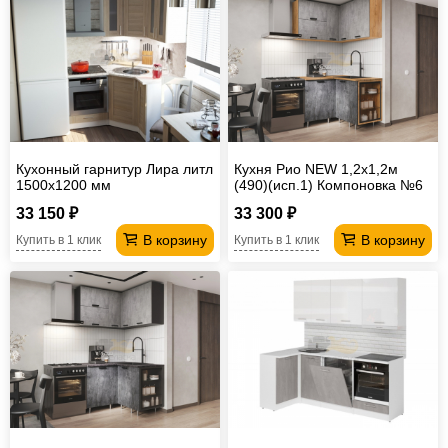
Кухонный гарнитур Лира литл
Кухня Рио NEW 1,2х1,2м
1500х1200 мм
(490)(исп.1) Компоновка №6
Бетон светлый/ Бетон
33 150 ₽
33 300 ₽
темный, Дуб Крафт
В корзину
В корзину
Купить в 1 клик
Купить в 1 клик