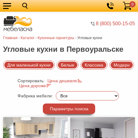
0
Кухонные
Корзина
гарнитуры
Мебель
8 (800) 500-15-05
для
Мебель
Главная
-
Каталог
-
Кухонные гарнитуры
-
Угловые кухни
кухни
для
Кровати
Угловые кухни в Первоуральске
спальни
Шкафы
Диваны
Для маленькой кухни
Белые
Классика
Модерн
Мягкая
Сортировать:
Цена дешевле
мебель
Детская
Цена дороже
мебель
Мебель
Фабрика мебели:
в
Мебель
Параметры поиска
гостиную
для
Столы
прихожей
Комоды