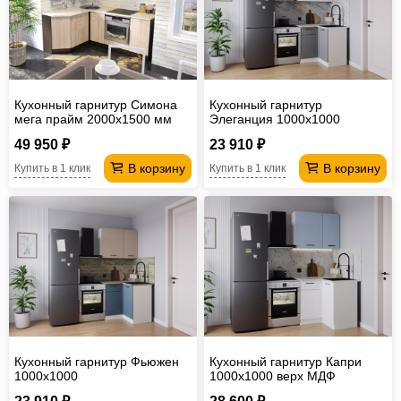
Офисная
мебель
Столы
под
Мебель
компьютер
для
Мебель
Кухонный гарнитур Симона
Кухонный гарнитур
мега прайм 2000х1500 мм
Элеганция 1000х1000
ванной
трансформер
Матрасы
49 950 ₽
23 910 ₽
Кресла-
В корзину
В корзину
Купить в 1 клик
Купить в 1 клик
мешки
Мебель
из
Садовая
ротанга
мебель
Косметологическое
оборудование
Кухонный гарнитур Фьюжен
Кухонный гарнитур Капри
1000х1000
1000х1000 верх МДФ