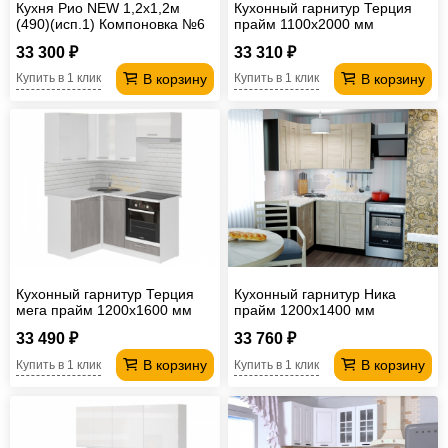
Кухня Рио NEW 1,2х1,2м
Кухонный гарнитур Терция
(490)(исп.1) Компоновка №6
прайм 1100х2000 мм
Бетон светлый/ Бетон
33 300 ₽
33 310 ₽
темный, Графит
В корзину
В корзину
Купить в 1 клик
Купить в 1 клик
Кухонный гарнитур Терция
Кухонный гарнитур Ника
мега прайм 1200х1600 мм
прайм 1200х1400 мм
33 490 ₽
33 760 ₽
В корзину
В корзину
Купить в 1 клик
Купить в 1 клик