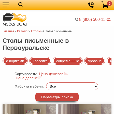
0
Кухонные
Корзина
гарнитуры
Мебель
8 (800) 500-15-05
для
Мебель
Главная
-
Каталог
-
Столы
-
Столы письменные
кухни
для
Кровати
Столы письменные в
спальни
Шкафы
Первоуральске
Диваны
Мягкая
с ящиками
классика
современные
прованс
м
мебель
Детская
Сортировать:
Цена дешевле
Цена дороже
мебель
Мебель
Фабрика мебели:
в
Мебель
гостиную
для
Столы
Параметры поиска
прихожей
Комоды