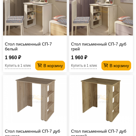
Офисная
мебель
Столы
под
Мебель
компьютер
для
Мебель
Стол письменный СП-7
Стол письменный СП-7 дуб
ванной
трансформер
Матрасы
белый
грей
Кресла-
1 960 ₽
1 960 ₽
В корзину
В корзину
Купить в 1 клик
Купить в 1 клик
мешки
Мебель
из
Садовая
ротанга
мебель
Косметологическое
оборудование
Стол письменный СП-7 дуб
Стол письменный СП-7 дуб
сонома
золотой