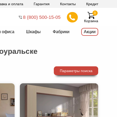
авка и оплата
Гарантия
Контакты
Кредит
0
8 (800) 500-15-05
Корзина
я офиса
Шкафы
Фабрики
Акции
оуральске
Параметры поиска