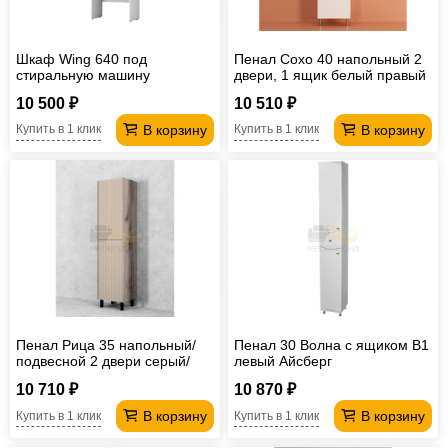
Шкаф Wing 640 под
Пенал Сохо 40 напольный 2
стиральную машину
двери, 1 ящик белый правый
напольный белый
10 500 ₽
10 510 ₽
В корзину
В корзину
Купить в 1 клик
Купить в 1 клик
Пенал Рица 35 напольный/
Пенал 30 Волна с ящиком В1
подвесной 2 двери cерый/
левый Айсберг
керамика
10 710 ₽
10 870 ₽
В корзину
В корзину
Купить в 1 клик
Купить в 1 клик