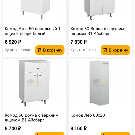
Офисная
мебель
Столы
под
Мебель
Комод Аква 50 напольный 1
Комод 50 Волна с верхним
компьютер
для
Мебель
ящик 2 двери белый
ящиком В1 Айсберг
6 920 ₽
7 830 ₽
ванной
трансформер
Матрасы
В корзину
В корзину
Купить в 1 клик
Купить в 1 клик
Кресла-
мешки
Мебель
из
Садовая
ротанга
мебель
Косметологическое
оборудование
Комод 60 Волна с верхним
Комод Лео 80х20
ящиком В1 Айсберг
8 740 ₽
9 160 ₽