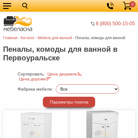
0
Кухонные
Корзина
гарнитуры
Мебель
8 (800) 500-15-05
для
Мебель
Главная
-
Каталог
-
Мебель для ванной
-
Пеналы, комоды для ванной
кухни
для
Кровати
Пеналы, комоды для ванной в
спальни
Шкафы
Первоуральске
Диваны
Мягкая
Сортировать:
Цена дешевле
Цена дороже
мебель
Детская
Фабрика мебели:
мебель
Мебель
Параметры поиска
в
Мебель
гостиную
для
Столы
прихожей
Комоды