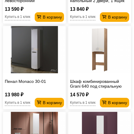
левосторонний
напольный 2 двери, 1 ящик
правый солярис/белый риф
13 590 ₽
13 840 ₽
В корзину
В корзину
Купить в 1 клик
Купить в 1 клик
Пенал Monaco 30-01
Шкаф комбинированный
Grani 640 под стиральную
машину дуб золотой
13 980 ₽
14 570 ₽
В корзину
В корзину
Купить в 1 клик
Купить в 1 клик