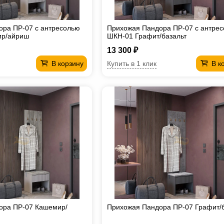
ора ПР-07 с антресолью
Прихожая Пандора ПР-07 с антре
ир/айриш
ШКН-01 Графит/базальт
13 300 ₽
Купить в 1 клик
В корзину
В к
ора ПР-07 Кашемир/
Прихожая Пандора ПР-07 Графит/б