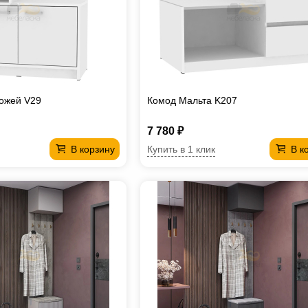
ожей V29
Комод Мальта K207
7 780 ₽
Купить в 1 клик
В корзину
В к