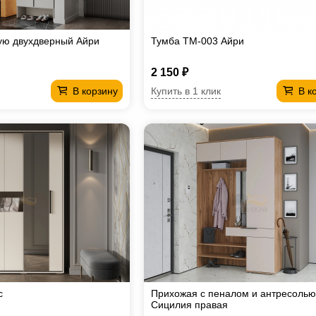
ую двухдверный Айри
Тумба ТМ-003 Айри
2 150 ₽
Купить в 1 клик
В корзину
В к
с
Прихожая с пеналом и антресолью
Сицилия правая