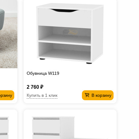
Обувница W119
2 760 ₽
Купить в 1 клик
орзину
В корзину