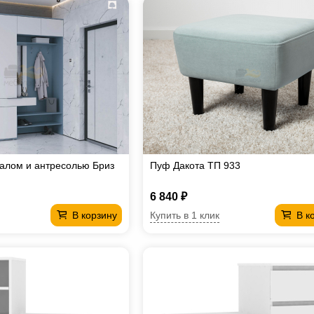
алом и антресолью Бриз
Пуф Дакота ТП 933
6 840 ₽
Купить в 1 клик
В корзину
В к