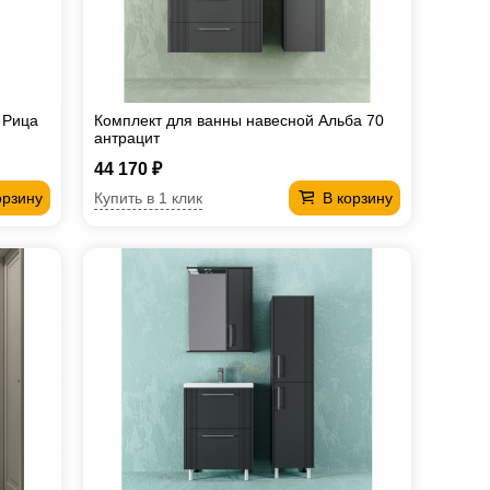
 Рица
Комплект для ванны навесной Альба 70
антрацит
44 170 ₽
Купить в 1 клик
орзину
В корзину