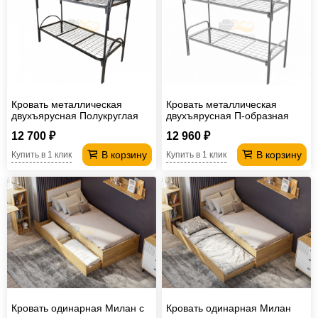
Кровать металлическая
Кровать металлическая
двухъярусная Полукруглая
двухъярусная П-образная
1900*900 мм сетка сварная
38/32 1900*900 мм Сетка
12 700 ₽
12 960 ₽
сварная
В корзину
В корзину
Купить в 1 клик
Купить в 1 клик
Кровать одинарная Милан с
Кровать одинарная Милан