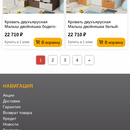
Кровать двухъярусная
Кровать двухъярусная
Малыш двойняшка бодего-
Малыш двойняшка белый-
винтерберг
оранжевый
22 710 ₽
22 710 ₽
В корзину
В корзину
Купить в 1 клик
Купить в 1 клик
1
2
3
4
»
НАВИГАЦИЯ
Акции
Доставка
Гарантия
Возврат товара
Кредит
Новости