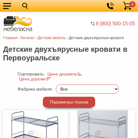
0
Кухонные
Корзина
гарнитуры
Мебель
8 (800) 500-15-05
для
Мебель
Главная
-
Каталог
-
Детская мебель
-
Детские двухъярусные кровати
кухни
для
Кровати
Детские двухъярусные кровати в
спальни
Шкафы
Первоуральске
Диваны
Мягкая
Сортировать:
Цена дешевле
Цена дороже
мебель
Детская
Фабрика мебели:
мебель
Мебель
Параметры поиска
в
Мебель
гостиную
для
Столы
прихожей
Комоды