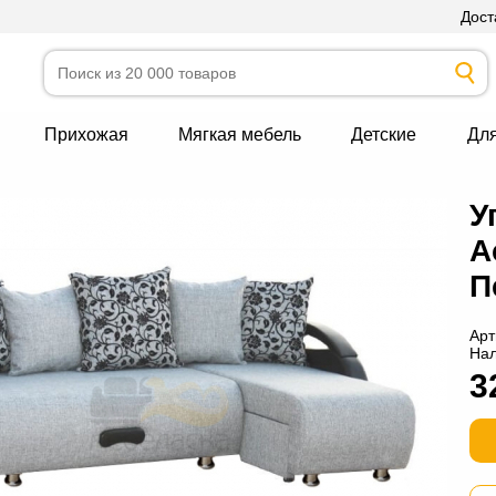
Дост
Прихожая
Мягкая мебель
Детские
Дл
й
У
А
П
Арт
На
3