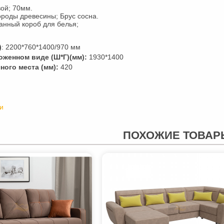
ой; 70мм.
роды древесины; Брус сосна.
нный короб для белья;
)
: 2200*760*1400/970 мм
оженном виде (Ш*Г)(мм):
1930*1400
ного места (мм):
420
и
ПОХОЖИЕ ТОВАР