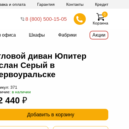
авка и оплата
Гарантия
Контакты
Кредит
0
8 (800) 500-15-05
Корзина
я офиса
Шкафы
Фабрики
Акции
гловой диван Юпитер
слан Серый в
ервоуральске
икул:
371
личие:
в наличии
2 440
₽
Добавить в корзину