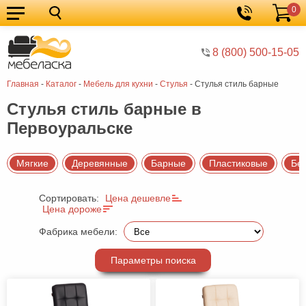
0
Кухонные
Корзина
гарнитуры
Мебель
8 (800) 500-15-05
для
Мебель
Главная
-
Каталог
-
Мебель для кухни
-
Стулья
-
Стулья стиль барные
кухни
для
Кровати
Стулья стиль барные в
спальни
Шкафы
Первоуральске
Диваны
Мягкая
Мягкие
Деревянные
Барные
Пластиковые
Бе
мебель
Детская
Сортировать:
Цена дешевле
Цена дороже
мебель
Мебель
Фабрика мебели:
в
Мебель
гостиную
для
Столы
Параметры поиска
прихожей
Комоды