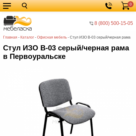
0
Кухонные
Корзина
гарнитуры
Мебель
8 (800) 500-15-05
для
Мебель
Главная
-
Каталог
-
Офисная мебель
-
Стул ИЗО В-03 серый/черная рама
кухни
для
Кровати
Стул ИЗО В-03 серый/черная рама
спальни
Шкафы
в Первоуральске
Диваны
Мягкая
мебель
Детская
мебель
Мебель
в
Мебель
гостиную
для
Столы
прихожей
Комоды