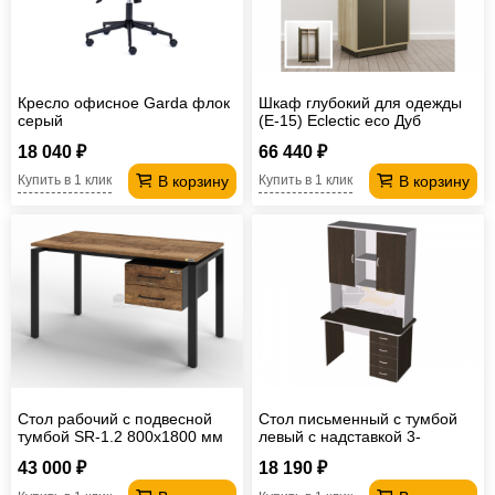
Кресло офисное Garda флок
Шкаф глубокий для одежды
серый
(Е-15) Eclectic eco Дуб
рокпайл-Скала
18 040 ₽
66 440 ₽
В корзину
В корзину
Купить в 1 клик
Купить в 1 клик
Стол рабочий с подвесной
Стол письменный с тумбой
тумбой SR-1.2 800х1800 мм
левый с надставкой 3-
ярусной ПСт1.14Л-ПН3.14-
43 000 ₽
18 190 ₽
ПД2