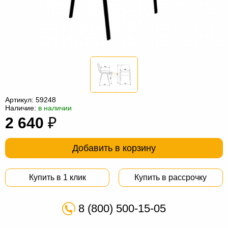
Офисная
мебель
Столы
под
Мебель
компьютер
для
Мебель
ванной
трансформер
Матрасы
Кресла-
Артикул:
59248
Наличие:
в наличии
мешки
Мебель
2 640
₽
из
Садовая
Добавить в корзину
ротанга
мебель
Косметологическое
оборудование
Купить в 1 клик
Купить в рассрочку
8 (800) 500-15-05