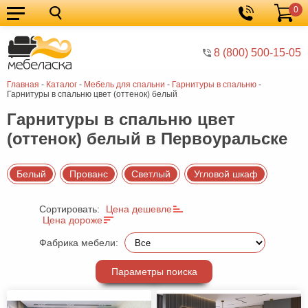
0
Кухонные
Корзина
гарнитуры
Мебель
8 (800) 500-15-05
для
Мебель
Главная
-
Каталог
-
Мебель для спальни
-
Гарнитуры в спальню
-
кухни
для
Кровати
Гарнитуры в спальню цвет (оттенок) белый
спальни
Шкафы
Гарнитуры в спальню цвет
(оттенок) белый в Первоуральске
Диваны
Мягкая
Белый
Прованс
Светлый
Угловой шкаф
мебель
Детская
Сортировать:
Цена дешевле
мебель
Мебель
Цена дороже
в
Мебель
Фабрика мебели:
гостиную
для
Столы
Параметры поиска
прихожей
Комоды