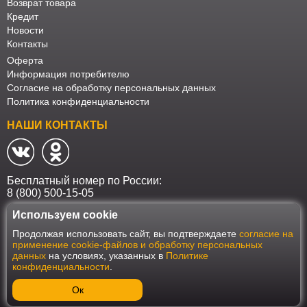
Возврат товара
Кредит
Новости
Контакты
Оферта
Информация потребителю
Согласие на обработку персональных данных
Политика конфиденциальности
НАШИ КОНТАКТЫ
Бесплатный номер по России:
8 (800) 500-15-05
Используем cookie
Наш интернет-магазин работает в соответствии с требованиями
Продолжая использовать сайт, вы подтверждаете
согласие на
Федерального закона от 27 июля 2006 года №152-ФЗ "О персональных
применение cookie-файлов и обработку персональных
данных". Оформить заказ на сайте Мебеласка возможно только при
данных
на условиях, указанных в
Политике
наличии согласия на обработку Ваших персональных данных. Для
конфиденциальности
.
улучшения работы сайта и его взаимодействия с пользователями мы
используем файлы cookie. Продолжая пользоваться сайтом, вы
соглашаетесь с использованием cookie.
Ок