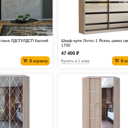
тлана ЛДСП/ЛДСП Каспий
Шкаф-купе Лотос-1 Ясень шимо св
1700
47 400 ₽
Купить в 1 клик
В корзину
В к