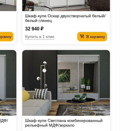
Шкаф-купе Оскар двухстворчатый белый/
белый глянец
32 940 ₽
Купить в 1 клик
орзину
В корзину
МДФ/
Шкаф-купе Светлана комбинированный
рельефный МДФ/зеркало