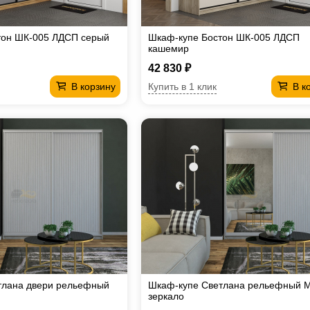
тон ШК-005 ЛДСП серый
Шкаф-купе Бостон ШК-005 ЛДСП
кашемир
42 830 ₽
Купить в 1 клик
В корзину
В к
тлана двери рельефный
Шкаф-купе Светлана рельефный 
зеркало