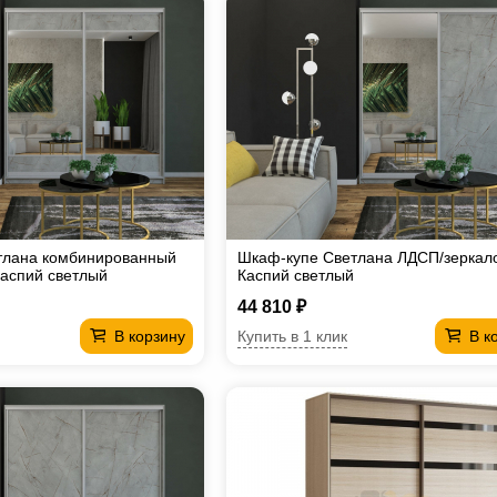
тлана комбинированный
Шкаф-купе Светлана ЛДСП/зеркал
аспий светлый
Каспий светлый
44 810 ₽
Купить в 1 клик
В корзину
В к