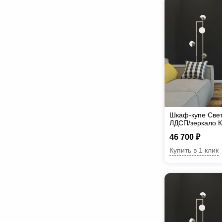
Шкаф-купе Све
ЛДСП/зеркало К
46 700 ₽
Купить в 1 клик