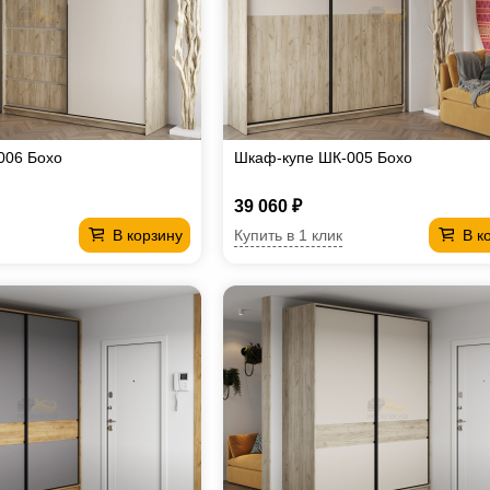
006 Бохо
Шкаф-купе ШК-005 Бохо
39 060 ₽
Купить в 1 клик
В корзину
В к