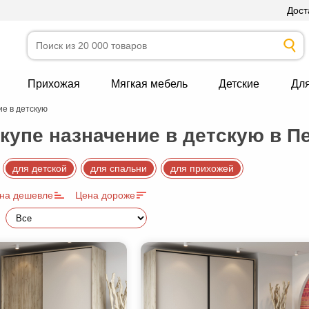
Дост
Прихожая
Мягкая мебель
Детские
Дл
е в детскую
упе назначение в детскую в П
для детской
для спальни
для прихожей
на дешевле
Цена дороже