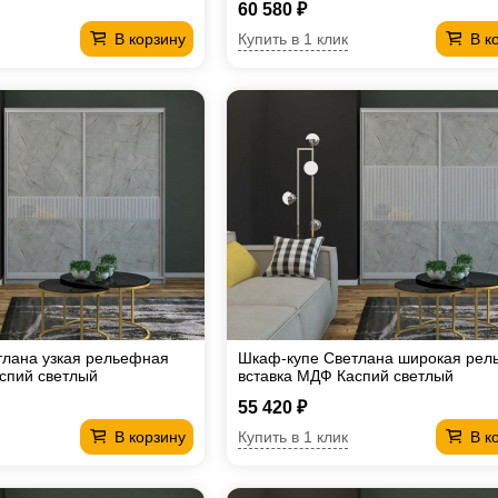
60 580 ₽
Купить в 1 клик
В корзину
В к
тлана узкая рельефная
Шкаф-купе Светлана широкая рел
спий светлый
вставка МДФ Каспий светлый
55 420 ₽
Купить в 1 клик
В корзину
В к