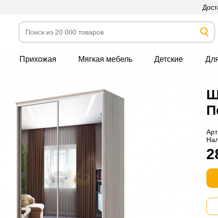
Дост
Прихожая
Мягкая мебель
Детские
Дл
Ш
П
Арт
На
2