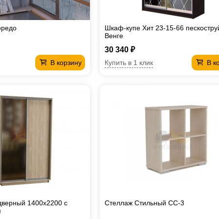
оредо
Шкаф-купе Хит 23-15-66 пескостру
Венге
30 340 ₽
Купить в 1 клик
В корзину
В к
дверный 1400х2200 с
Стеллаж Стильный СС-3
м