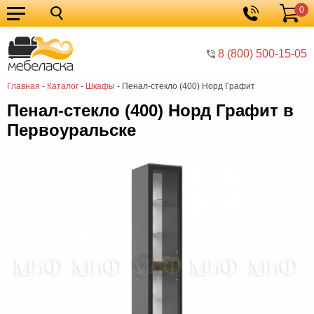
0
Кухонные
Корзина
гарнитуры
Мебель
8 (800) 500-15-05
для
Мебель
Главная
-
Каталог
-
Шкафы
-
Пенал-стекло (400) Норд Графит
кухни
для
Кровати
Пенал-стекло (400) Норд Графит в
спальни
Шкафы
Первоуральске
Диваны
Мягкая
мебель
Детская
мебель
Мебель
в
Мебель
гостиную
для
Столы
прихожей
Комоды