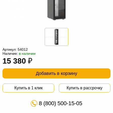
Офисная
мебель
Столы
под
Мебель
компьютер
для
Мебель
ванной
трансформер
Матрасы
Кресла-
Артикул:
54012
Наличие:
в наличии
мешки
Мебель
15 380
₽
из
Садовая
Добавить в корзину
ротанга
мебель
Косметологическое
оборудование
Купить в 1 клик
Купить в рассрочку
8 (800) 500-15-05