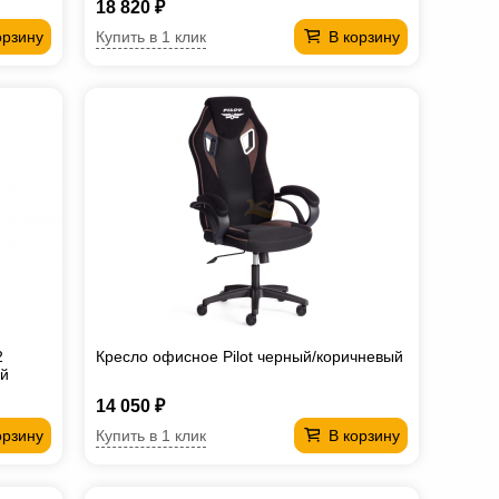
18 820 ₽
Купить в 1 клик
орзину
В корзину
2
Кресло офисное Pilot черный/коричневый
ый
14 050 ₽
Купить в 1 клик
орзину
В корзину