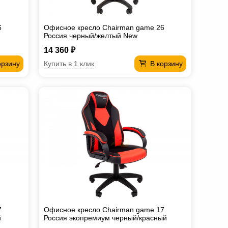
6
Офисное кресло Chairman game 26
Россия черный/желтый New
14 360 ₽
Купить в 1 клик
орзину
В корзину
7
Офисное кресло Chairman game 17
й
Россия экопремиум черный/красный