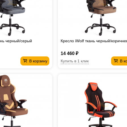
ань черный/серый
Кресло iWolf ткань черный/коричн
14 460 ₽
Купить в 1 клик
В корзину
В к