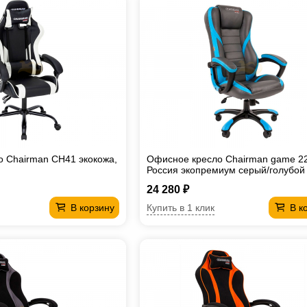
 Chairman CH41 экокожа,
Офисное кресло Chairman game 2
Россия экопремиум серый/голубой
24 280 ₽
Купить в 1 клик
В корзину
В к