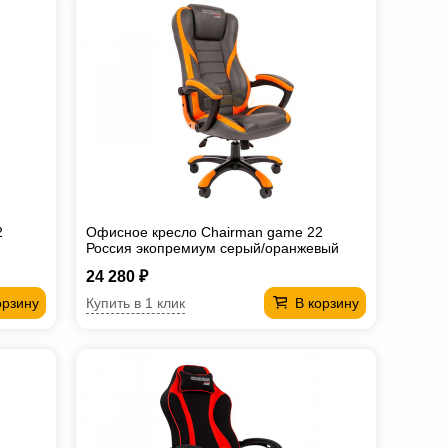
2
Офисное кресло Chairman game 22
Россия экопремиум серый/оранжевый
24 280 ₽
Купить в 1 клик
орзину
В корзину