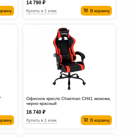
14 790 ₽
Купить в 1 клик
орзину
В корзину
7
Офисное кресло Chairman CH41 экокожа,
черно-красный
16 740 ₽
Купить в 1 клик
орзину
В корзину