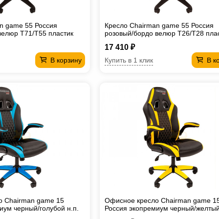
n game 55 Россия
Кресло Chairman game 55 Россия
велюр Т71/Т55 пластик
розовый/бордо велюр Т26/Т28 пла
черный
17 410 ₽
Купить в 1 клик
В корзину
В к
о Chairman game 15
Офисное кресло Chairman game 1
иум черный/голубой н.п.
Россия экопремиум черный/желтый