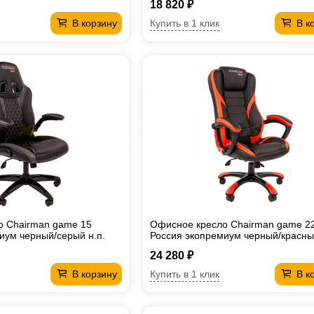
18 820 ₽
Купить в 1 клик
В корзину
В к
о Chairman game 15
Офисное кресло Chairman game 2
иум черный/серый н.п.
Россия экопремиум черный/красн
24 280 ₽
Купить в 1 клик
В корзину
В к