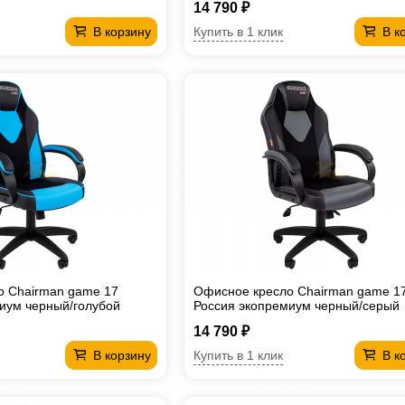
14 790 ₽
Купить в 1 клик
В корзину
В к
о Chairman game 17
Офисное кресло Chairman game 1
иум черный/голубой
Россия экопремиум черный/серый
14 790 ₽
Купить в 1 клик
В корзину
В к