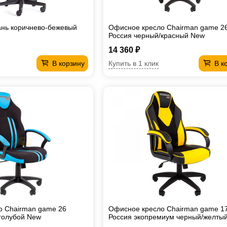
кань коричнево-бежевый
Офисное кресло Chairman game 2
Россия черный/красный New
14 360 ₽
Купить в 1 клик
В корзину
В к
о Chairman game 26
Офисное кресло Chairman game 1
голубой New
Россия экопремиум черный/желты