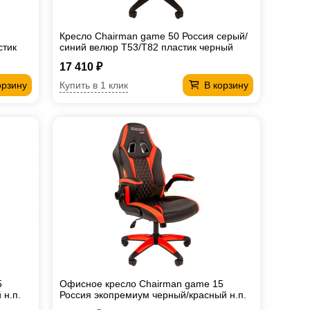
Кресло Chairman game 50 Россия серый/
стик
синий велюр Т53/Т82 пластик черный
17 410 ₽
Купить в 1 клик
орзину
В корзину
5
Офисное кресло Chairman game 15
 н.п.
Россия экопремиум черный/красный н.п.