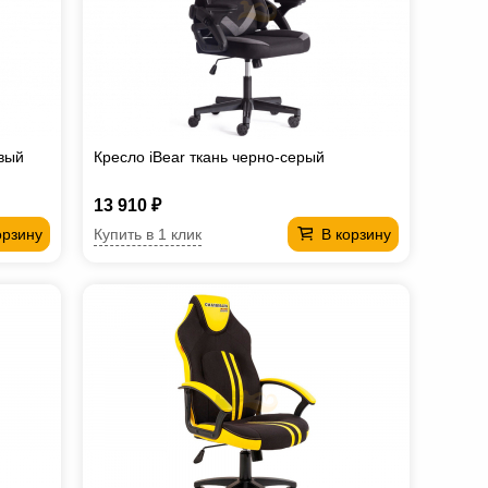
евый
Кресло iBear ткань черно-серый
13 910 ₽
Купить в 1 клик
орзину
В корзину