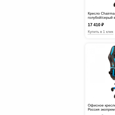
Кресло Chairma
голубой/серый 
черный
17 410 ₽
Купить в 1 клик
Офисное кресл
Россия экопрем