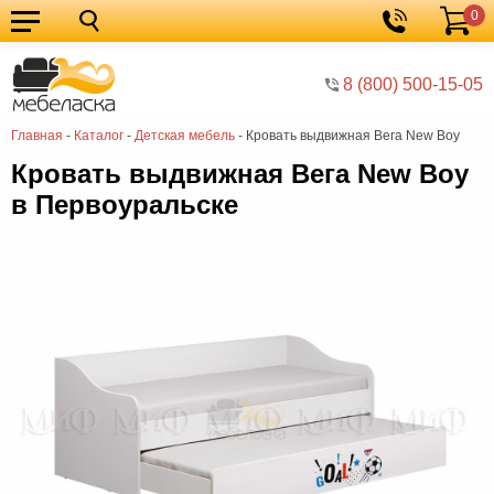
0
Кухонные
Корзина
гарнитуры
Мебель
8 (800) 500-15-05
для
Мебель
Главная
-
Каталог
-
Детская мебель
-
Кровать выдвижная Вега New Boy
кухни
для
Кровати
Кровать выдвижная Вега New Boy
спальни
Шкафы
в Первоуральске
Диваны
Мягкая
мебель
Детская
мебель
Мебель
в
Мебель
гостиную
для
Столы
прихожей
Комоды