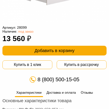
Офисная
мебель
Столы
под
Мебель
компьютер
для
Мебель
Артикул:
28099
Наличие:
под заказ
ванной
трансформер
Матрасы
13 560
₽
Кресла-
Добавить в корзину
мешки
Мебель
из
Садовая
Купить в 1 клик
Купить в рассрочку
ротанга
мебель
Косметологическое
8 (800) 500-15-05
оборудование
Характеристики
Доставка и оплата
Отзывы
Основные характеристики товара