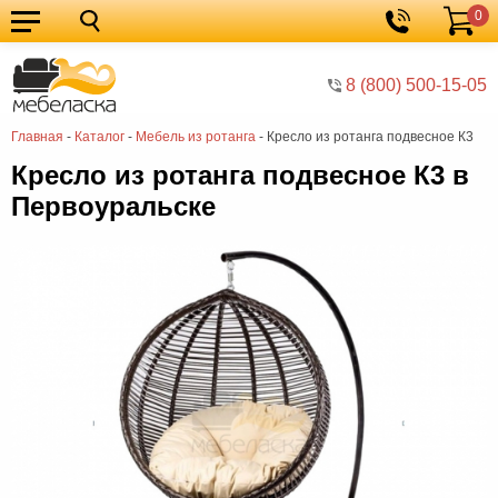
0
Кухонные
Корзина
гарнитуры
Мебель
8 (800) 500-15-05
для
Мебель
Главная
-
Каталог
-
Мебель из ротанга
-
Кресло из ротанга подвесное К3
кухни
для
Кровати
Кресло из ротанга подвесное К3 в
спальни
Шкафы
Первоуральске
Диваны
Мягкая
мебель
Детская
мебель
Мебель
в
Мебель
гостиную
для
Столы
прихожей
Комоды