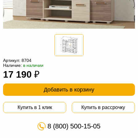
Офисная
мебель
Столы
под
Мебель
компьютер
для
Мебель
ванной
трансформер
Матрасы
Кресла-
Артикул:
8704
Наличие:
в наличии
мешки
Мебель
17 190
₽
из
Садовая
Добавить в корзину
ротанга
мебель
Косметологическое
оборудование
Купить в 1 клик
Купить в рассрочку
8 (800) 500-15-05