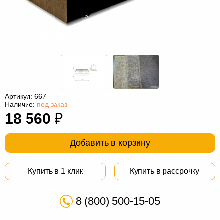
Офисная
мебель
Столы
под
Мебель
компьютер
для
Мебель
ванной
трансформер
Матрасы
Кресла-
Артикул:
667
Наличие:
под заказ
мешки
Мебель
18 560
₽
из
Садовая
Добавить в корзину
ротанга
мебель
Косметологическое
оборудование
Купить в 1 клик
Купить в рассрочку
8 (800) 500-15-05