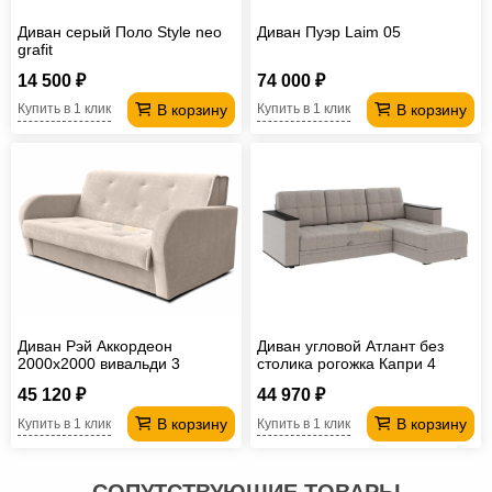
Диван серый Поло Style neo
Диван Пуэр Laim 05
grafit
14 500 ₽
74 000 ₽
В корзину
В корзину
Купить в 1 клик
Купить в 1 клик
Диван Рэй Аккордеон
Диван угловой Атлант без
2000х2000 вивальди 3
столика рогожка Капри 4
бежевый
45 120 ₽
44 970 ₽
В корзину
В корзину
Купить в 1 клик
Купить в 1 клик
СОПУТСТВУЮЩИЕ ТОВАРЫ