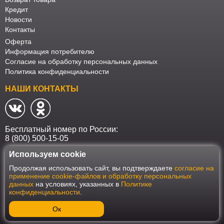
Кредит
Новости
Контакты
Оферта
Информация потребителю
Согласие на обработку персональных данных
Политика конфиденциальности
НАШИ КОНТАКТЫ
Бесплатный номер по России:
8 (800) 500-15-05
Используем cookie
Наш интернет-магазин работает в соответствии с требованиями
Продолжая использовать сайт, вы подтверждаете
согласие на
Федерального закона от 27 июля 2006 года №152-ФЗ "О персональных
применение cookie-файлов и обработку персональных
данных". Оформить заказ на сайте Мебеласка возможно только при
данных
на условиях, указанных в
Политике
наличии согласия на обработку Ваших персональных данных. Для
конфиденциальности
.
улучшения работы сайта и его взаимодействия с пользователями мы
используем файлы cookie. Продолжая пользоваться сайтом, вы
соглашаетесь с использованием cookie.
Ок