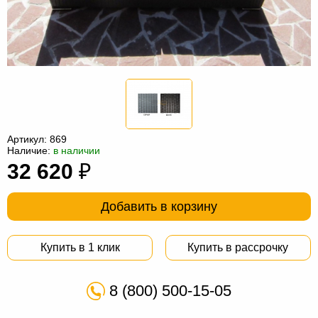
Офисная
мебель
Столы
под
Мебель
компьютер
для
Мебель
ванной
трансформер
Матрасы
Кресла-
Артикул:
869
Наличие:
в наличии
мешки
Мебель
32 620
₽
из
Садовая
Добавить в корзину
ротанга
мебель
Косметологическое
оборудование
Купить в 1 клик
Купить в рассрочку
8 (800) 500-15-05