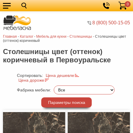
0
Кухонные
Корзина
гарнитуры
Мебель
8 (800) 500-15-05
для
Мебель
Главная
-
Каталог
-
Мебель для кухни
-
Cтолешницы
-
Cтолешницы цвет
кухни
для
Кровати
(оттенок) коричневый
спальни
Шкафы
Cтолешницы цвет (оттенок)
коричневый в Первоуральске
Диваны
Мягкая
Сортировать:
Цена дешевле
Цена дороже
мебель
Детская
Фабрика мебели:
мебель
Мебель
в
Мебель
Параметры поиска
гостиную
для
Столы
прихожей
Комоды