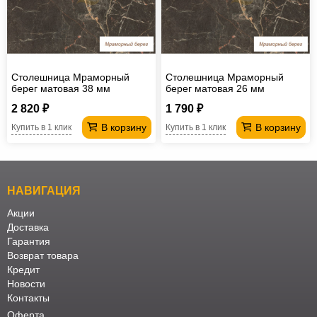
Офисная
мебель
Столы
под
Мебель
Столешница Мраморный
Столешница Мраморный
компьютер
для
Мебель
берег матовая 38 мм
берег матовая 26 мм
ванной
трансформер
Матрасы
2 820 ₽
1 790 ₽
В корзину
В корзину
Купить в 1 клик
Купить в 1 клик
Кресла-
мешки
Мебель
из
Садовая
НАВИГАЦИЯ
ротанга
мебель
Косметологическое
Акции
Доставка
оборудование
Гарантия
Возврат товара
Кредит
Новости
Контакты
Оферта