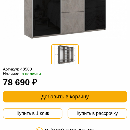
Офисная
мебель
Столы
под
Мебель
компьютер
для
Мебель
ванной
трансформер
Матрасы
Кресла-
мешки
Мебель
Артикул:
48569
Наличие:
в наличии
из
Садовая
78 690
₽
ротанга
мебель
Косметологическое
оборудование
Добавить в корзину
Купить в 1 клик
Купить в рассрочку