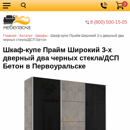
0
Кухонные
Корзина
гарнитуры
Мебель
8 (800) 500-15-05
для
Мебель
Главная
-
Каталог
-
Шкафы
-
Шкаф-купе Прайм Широкий 3-х дверный два
кухни
для
Кровати
черных стекла/ДСП Бетон
спальни
Шкафы
Шкаф-купе Прайм Широкий 3-х
дверный два черных стекла/ДСП
Диваны
Бетон в Первоуральске
Мягкая
мебель
Детская
мебель
Мебель
в
Мебель
гостиную
для
Столы
прихожей
Комоды