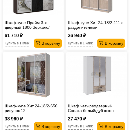
Шкаф-купе Прайм 3-х
Шкаф-купе Хит 24-18/2-111 с
дверный 1800 Зеркало/
разделителями
Стекло Черное/Зеркало
61 710 ₽
36 940 ₽
Венге
В корзину
В корзину
Купить в 1 клик
Купить в 1 клик
Шкаф-купе Хит 24-18/2-656
Шкаф четырехдверный
рисунок 12
Соната белый/дуб юкон
38 960 ₽
27 470 ₽
В корзину
В корзину
Купить в 1 клик
Купить в 1 клик