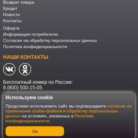
Возврат товара
Кредит
Новости
Контакты
Оферта
Информация потребителю
Согласие на обработку персональных данных
Политика конфиденциальности
НАШИ КОНТАКТЫ
Бесплатный номер по России:
8 (800) 500-15-05
Используем cookie
Наш интернет-магазин работает в соответствии с требованиями
Продолжая использовать сайт, вы подтверждаете
согласие на
Федерального закона от 27 июля 2006 года №152-ФЗ "О персональных
применение cookie-файлов и обработку персональных
данных". Оформить заказ на сайте Мебеласка возможно только при
данных
на условиях, указанных в
Политике
наличии согласия на обработку Ваших персональных данных. Для
конфиденциальности
.
улучшения работы сайта и его взаимодействия с пользователями мы
используем файлы cookie. Продолжая пользоваться сайтом, вы
соглашаетесь с использованием cookie.
Ок