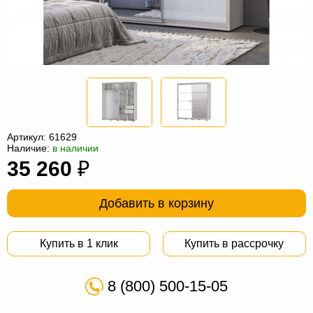
Офисная
мебель
Столы
под
Мебель
компьютер
для
Мебель
ванной
трансформер
Матрасы
Кресла-
Артикул:
61629
Наличие:
в наличии
мешки
Мебель
35 260
₽
из
Садовая
Добавить в корзину
ротанга
мебель
Косметологическое
оборудование
Купить в 1 клик
Купить в рассрочку
8 (800) 500-15-05